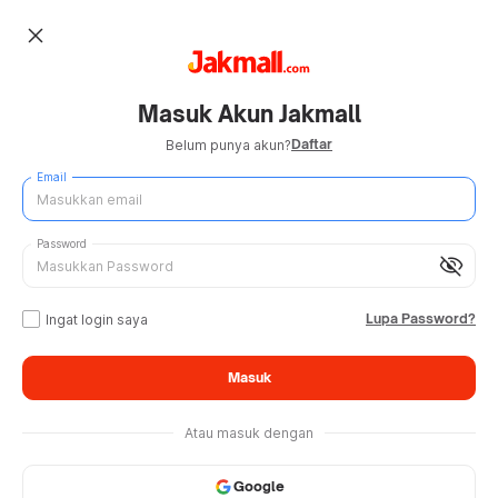
close
Masuk Akun Jakmall
Daftar
Belum punya akun?
Email
Password
visibility_off
Lupa Password?
Ingat login saya
Masuk
Atau masuk dengan
Google