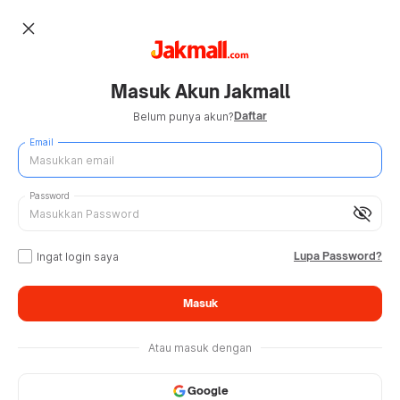
close
Masuk Akun Jakmall
Daftar
Belum punya akun?
Email
Password
visibility_off
Lupa Password?
Ingat login saya
Masuk
Atau masuk dengan
Google