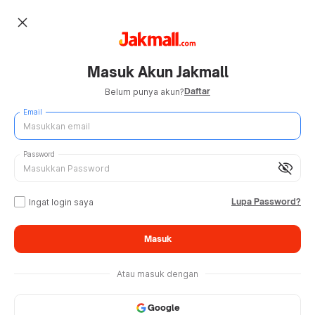
close
Masuk Akun Jakmall
Daftar
Belum punya akun?
Email
Password
visibility_off
Lupa Password?
Ingat login saya
Masuk
Atau masuk dengan
Google