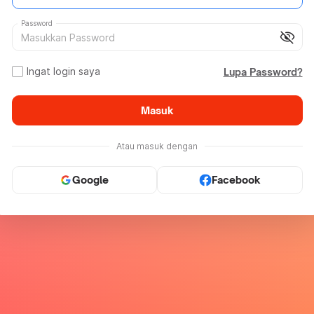
Password
visibility_off
Ingat login saya
Lupa Password?
Masuk
Atau masuk dengan
Google
Facebook