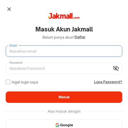
close
Masuk Akun Jakmall
Daftar
Belum punya akun?
Email
Password
visibility_off
Lupa Password?
Ingat login saya
Masuk
Atau masuk dengan
Google