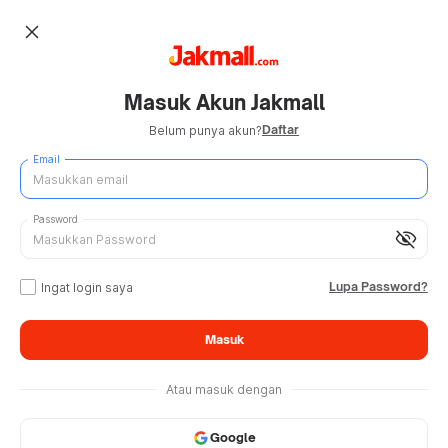
close
Masuk Akun Jakmall
Daftar
Belum punya akun?
Email
Password
visibility_off
Lupa Password?
Ingat login saya
Masuk
Atau masuk dengan
Google