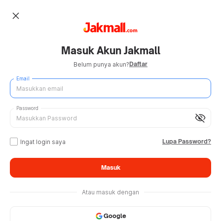
close
Masuk Akun Jakmall
Daftar
Belum punya akun?
Email
Password
visibility_off
Lupa Password?
Ingat login saya
Masuk
Atau masuk dengan
Google