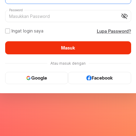
Password
visibility_off
Ingat login saya
Lupa Password?
Masuk
Atau masuk dengan
Google
Facebook