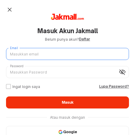
close
Masuk Akun Jakmall
Daftar
Belum punya akun?
Email
Password
visibility_off
Lupa Password?
Ingat login saya
Masuk
Atau masuk dengan
Google