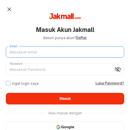
close
Masuk Akun Jakmall
Daftar
Belum punya akun?
Email
Password
visibility_off
Lupa Password?
Ingat login saya
Masuk
Atau masuk dengan
Google