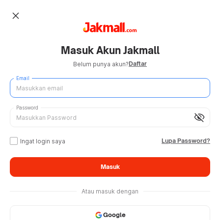
close
Masuk Akun Jakmall
Daftar
Belum punya akun?
Email
Password
visibility_off
Lupa Password?
Ingat login saya
Masuk
Atau masuk dengan
Google