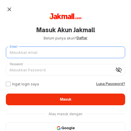
close
Masuk Akun Jakmall
Daftar
Belum punya akun?
Email
Password
visibility_off
Lupa Password?
Ingat login saya
Masuk
Atau masuk dengan
Google