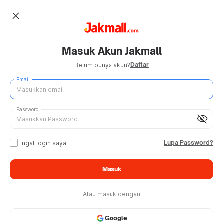
close
Masuk Akun Jakmall
Daftar
Belum punya akun?
Email
Password
visibility_off
Lupa Password?
Ingat login saya
Masuk
Atau masuk dengan
Google