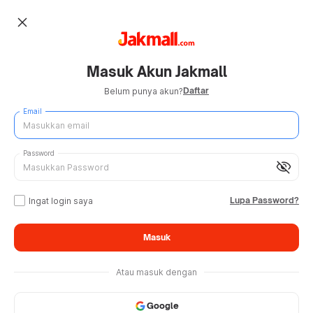
close
Masuk Akun Jakmall
Daftar
Belum punya akun?
Email
Password
visibility_off
Lupa Password?
Ingat login saya
Masuk
Atau masuk dengan
Google