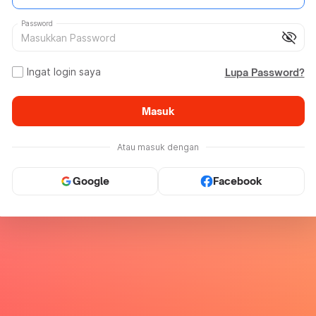
Password
visibility_off
Ingat login saya
Lupa Password?
Masuk
Atau masuk dengan
Google
Facebook