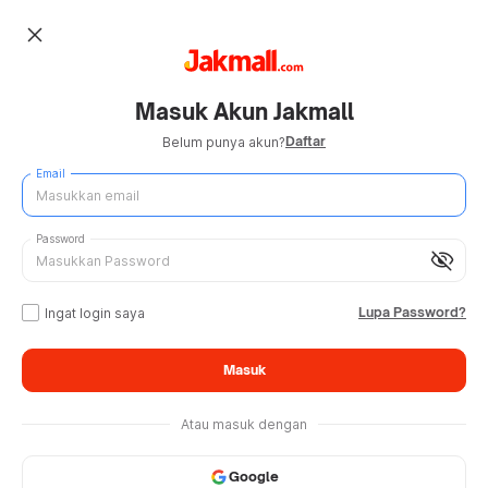
close
Masuk Akun Jakmall
Daftar
Belum punya akun?
Email
Password
visibility_off
Lupa Password?
Ingat login saya
Masuk
Atau masuk dengan
Google