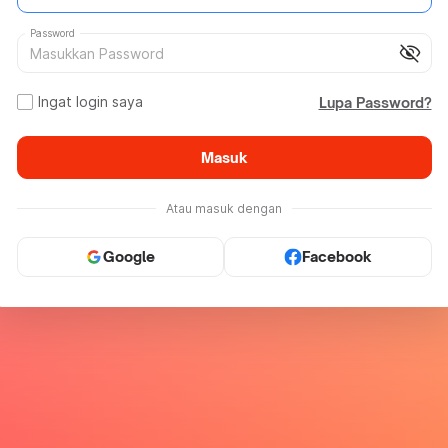
Password
visibility_off
Ingat login saya
Lupa Password?
Masuk
Atau masuk dengan
Google
Facebook