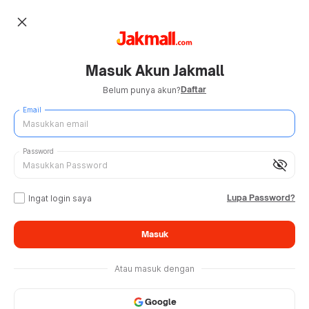
close
Masuk Akun Jakmall
Daftar
Belum punya akun?
Email
Password
visibility_off
Lupa Password?
Ingat login saya
Masuk
Atau masuk dengan
Google