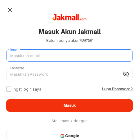
close
Masuk Akun Jakmall
Daftar
Belum punya akun?
Email
Password
visibility_off
Lupa Password?
Ingat login saya
Masuk
Atau masuk dengan
Google