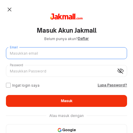
close
Masuk Akun Jakmall
Daftar
Belum punya akun?
Email
Password
visibility_off
Lupa Password?
Ingat login saya
Masuk
Atau masuk dengan
Google