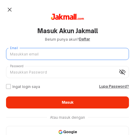
close
Masuk Akun Jakmall
Daftar
Belum punya akun?
Email
Password
visibility_off
Lupa Password?
Ingat login saya
Masuk
Atau masuk dengan
Google