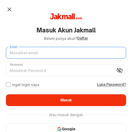
close
Masuk Akun Jakmall
Daftar
Belum punya akun?
Email
Password
visibility_off
Lupa Password?
Ingat login saya
Masuk
Atau masuk dengan
Google