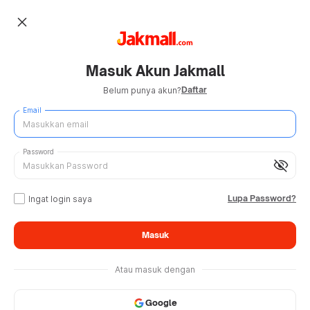
close
Masuk Akun Jakmall
Daftar
Belum punya akun?
Email
Password
visibility_off
Lupa Password?
Ingat login saya
Masuk
Atau masuk dengan
Google