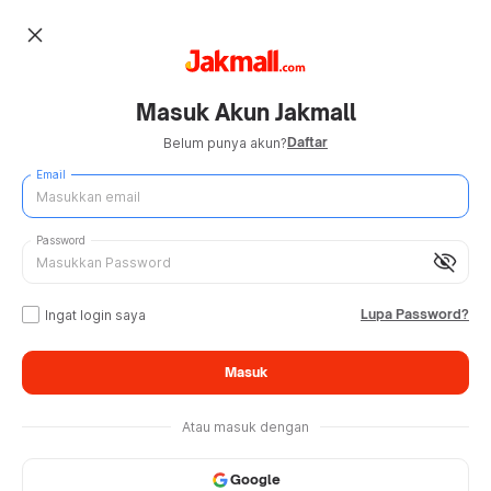
close
Masuk Akun Jakmall
Daftar
Belum punya akun?
Email
Password
visibility_off
Lupa Password?
Ingat login saya
Masuk
Atau masuk dengan
Google