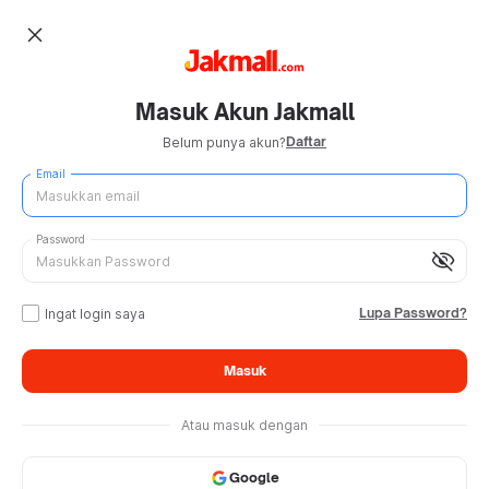
close
Masuk Akun Jakmall
Daftar
Belum punya akun?
Email
Password
visibility_off
Lupa Password?
Ingat login saya
Masuk
Atau masuk dengan
Google