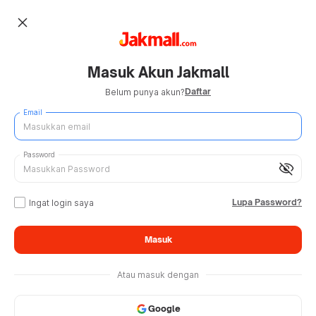
close
Masuk Akun Jakmall
Daftar
Belum punya akun?
Email
Password
visibility_off
Lupa Password?
Ingat login saya
Masuk
Atau masuk dengan
Google