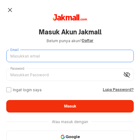
close
Masuk Akun Jakmall
Daftar
Belum punya akun?
Email
Password
visibility_off
Lupa Password?
Ingat login saya
Masuk
Atau masuk dengan
Google