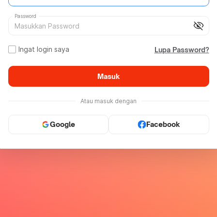
Password
visibility_off
Ingat login saya
Lupa Password?
Masuk
Atau masuk dengan
Google
Facebook