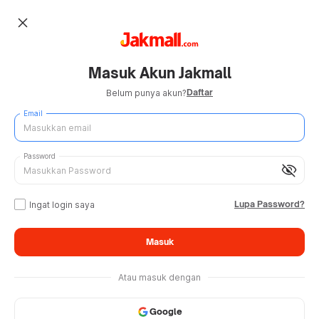
close
Masuk Akun Jakmall
Daftar
Belum punya akun?
Email
Password
visibility_off
Lupa Password?
Ingat login saya
Masuk
Atau masuk dengan
Google