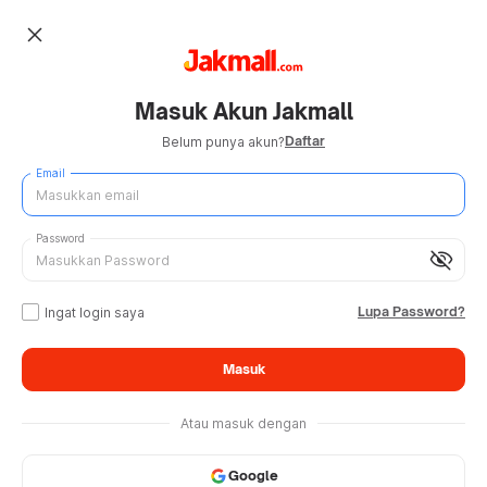
close
Masuk Akun Jakmall
Daftar
Belum punya akun?
Email
Password
visibility_off
Lupa Password?
Ingat login saya
Masuk
Atau masuk dengan
Google