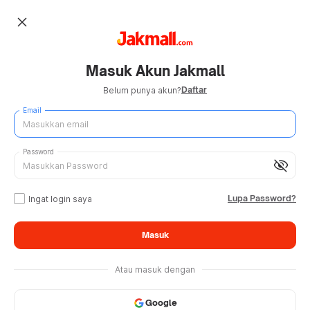
close
Masuk Akun Jakmall
Daftar
Belum punya akun?
Email
Password
visibility_off
Lupa Password?
Ingat login saya
Masuk
Atau masuk dengan
Google