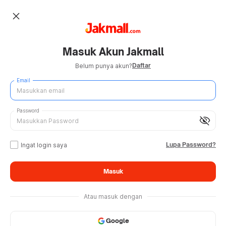
close
Masuk Akun Jakmall
Daftar
Belum punya akun?
Email
Password
visibility_off
Lupa Password?
Ingat login saya
Masuk
Atau masuk dengan
Google