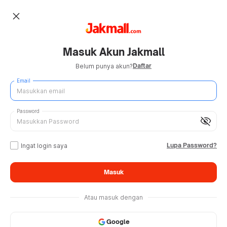
close
Masuk Akun Jakmall
Daftar
Belum punya akun?
Email
Password
visibility_off
Lupa Password?
Ingat login saya
Masuk
Atau masuk dengan
Google