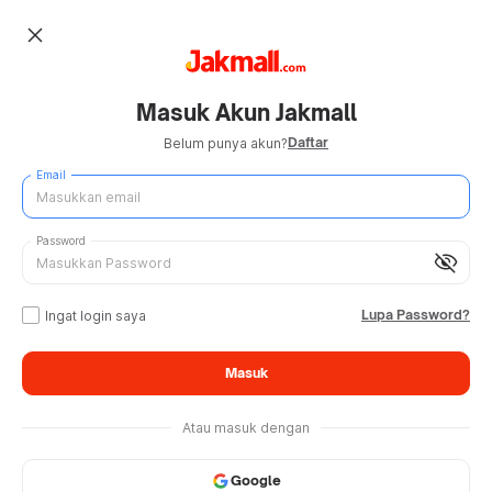
close
Masuk Akun Jakmall
Daftar
Belum punya akun?
Email
Password
visibility_off
Lupa Password?
Ingat login saya
Masuk
Atau masuk dengan
Google