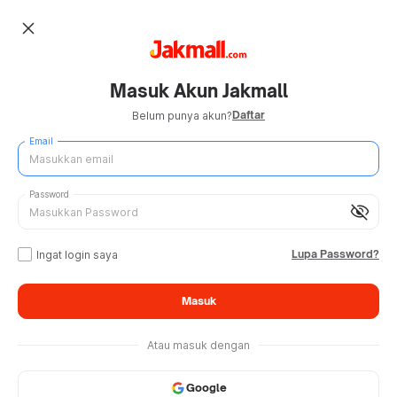
close
Masuk Akun Jakmall
Daftar
Belum punya akun?
Email
Password
visibility_off
Lupa Password?
Ingat login saya
Masuk
Atau masuk dengan
Google