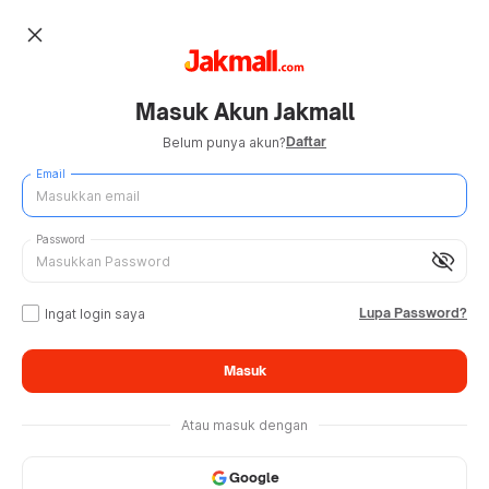
close
Masuk Akun Jakmall
Daftar
Belum punya akun?
Email
Password
visibility_off
Lupa Password?
Ingat login saya
Masuk
Atau masuk dengan
Google