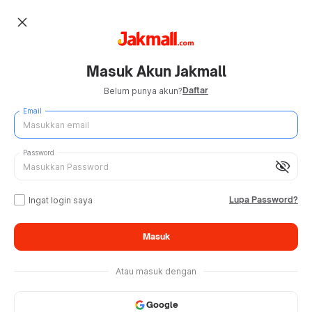
close
Masuk Akun Jakmall
Daftar
Belum punya akun?
Email
Password
visibility_off
Lupa Password?
Ingat login saya
Masuk
Atau masuk dengan
Google