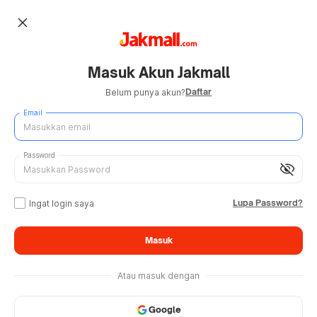
close
Masuk Akun Jakmall
Daftar
Belum punya akun?
Email
Password
visibility_off
Lupa Password?
Ingat login saya
Masuk
Atau masuk dengan
Google