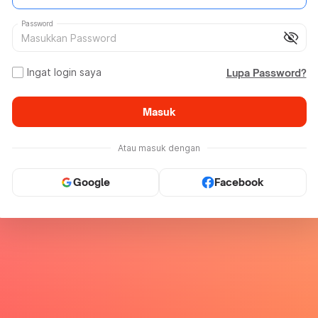
Password
visibility_off
Ingat login saya
Lupa Password?
Masuk
Atau masuk dengan
Google
Facebook