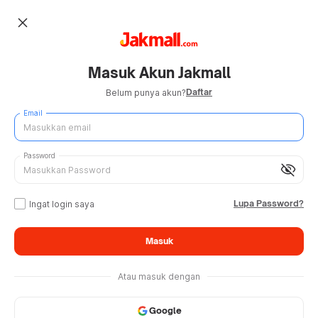
close
Masuk Akun Jakmall
Daftar
Belum punya akun?
Email
Password
visibility_off
Lupa Password?
Ingat login saya
Masuk
Atau masuk dengan
Google