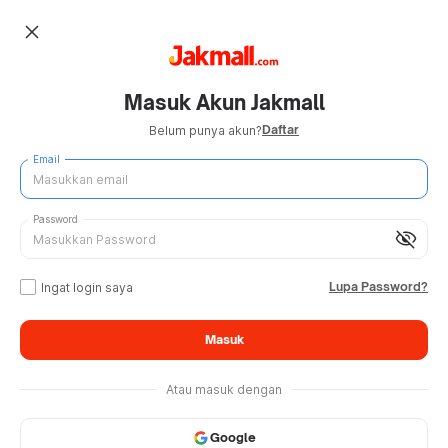
close
Masuk Akun Jakmall
Daftar
Belum punya akun?
Email
Password
visibility_off
Lupa Password?
Ingat login saya
Masuk
Atau masuk dengan
Google