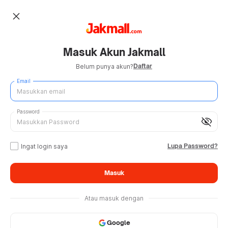
close
Masuk Akun Jakmall
Daftar
Belum punya akun?
Email
Password
visibility_off
Lupa Password?
Ingat login saya
Masuk
Atau masuk dengan
Google