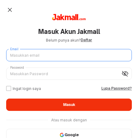
close
Masuk Akun Jakmall
Daftar
Belum punya akun?
Email
Password
visibility_off
Lupa Password?
Ingat login saya
Masuk
Atau masuk dengan
Google