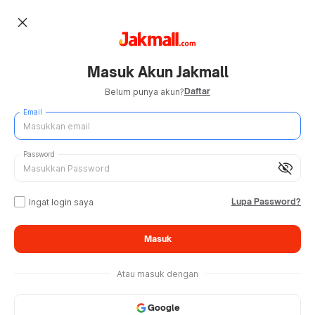
close
Masuk Akun Jakmall
Daftar
Belum punya akun?
Email
Password
visibility_off
Lupa Password?
Ingat login saya
Masuk
Atau masuk dengan
Google