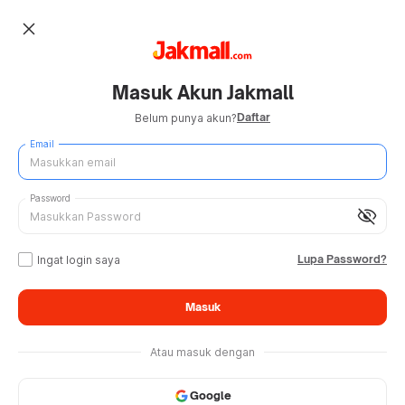
close
Masuk Akun Jakmall
Daftar
Belum punya akun?
Email
Password
visibility_off
Lupa Password?
Ingat login saya
Masuk
Atau masuk dengan
Google