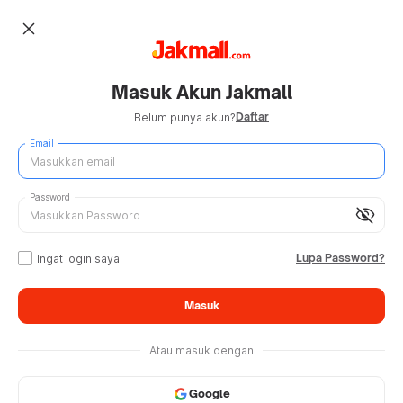
close
Masuk Akun Jakmall
Daftar
Belum punya akun?
Email
Password
visibility_off
Lupa Password?
Ingat login saya
Masuk
Atau masuk dengan
Google