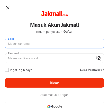
close
Masuk Akun Jakmall
Daftar
Belum punya akun?
Email
Password
visibility_off
Lupa Password?
Ingat login saya
Masuk
Atau masuk dengan
Google