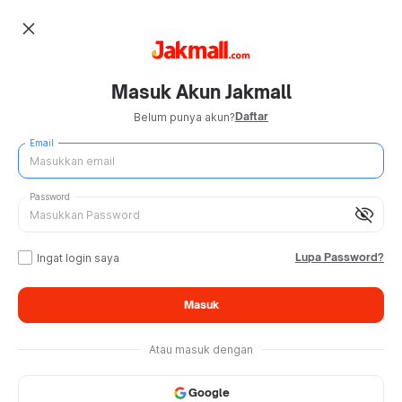
close
Masuk Akun Jakmall
Daftar
Belum punya akun?
Email
Password
visibility_off
Lupa Password?
Ingat login saya
Masuk
Atau masuk dengan
Google