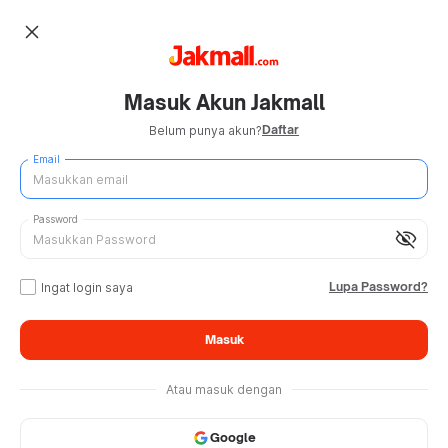
close
Masuk Akun Jakmall
Daftar
Belum punya akun?
Email
Password
visibility_off
Lupa Password?
Ingat login saya
Masuk
Atau masuk dengan
Google