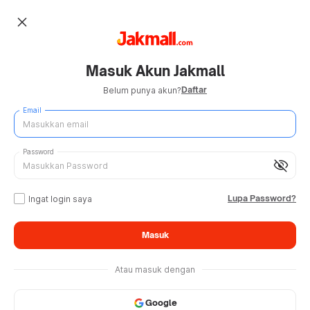
close
Masuk Akun Jakmall
Daftar
Belum punya akun?
Email
Password
visibility_off
Lupa Password?
Ingat login saya
Masuk
Atau masuk dengan
Google